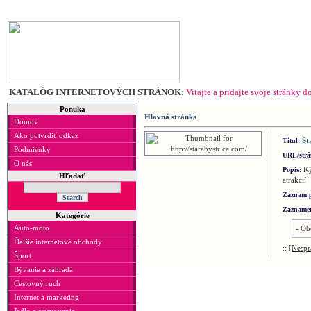
KATALÓG INTERNETOVÝCH STRÁNOK:
Vitajte a pridajte svoje stránky 
Ponuka
Hlavná stránka
Domov
Ako potvrdiť odkaz
St
Titul:
Podmienky
URL/str
O nás
Ky
Popis:
Hľadať
atrakcií
Záznam 
Zaznamen
Kategórie
Auto-moto
-
Ob
Ďalšie internetové obchody
::
[Nespr
Šport
Bývanie a záhrada
Cestovný ruch
Internet a marketing