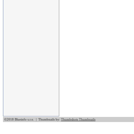
©2018 Blueinfo s.r.o. | Thumbnails by:
Thumbshots Thumbnails