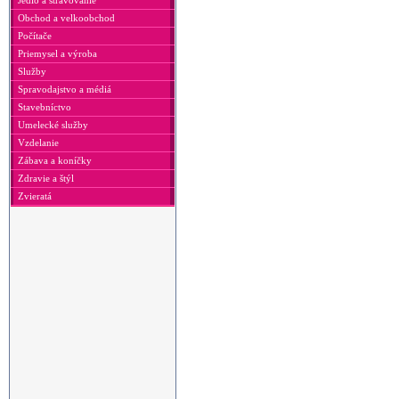
Jedlo a stravovanie
Obchod a velkoobchod
Počítače
Priemysel a výroba
Služby
Spravodajstvo a médiá
Stavebníctvo
Umelecké služby
Vzdelanie
Zábava a koníčky
Zdravie a štýl
Zvieratá